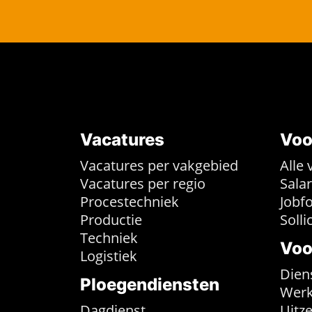
Vacatures
Voo
Vacatures per vakgebied
Alle 
Vacatures per regio
Sala
Procestechniek
Jobf
Productie
Solli
Techniek
Voo
Logistiek
Dien
Ploegendiensten
Werk
Dagdienst
Uitz