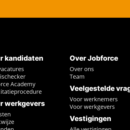
r kandidaten
Over Jobforce
vacatures
Over ons
rischecker
Team
orce Academy
Veelgestelde vra
citatieprocedure
Voor werknemers
r werkgevers
Voor werkgevers
sten
Vestigingen
wijze
enden
Alle vestigingen