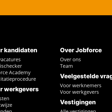
r kandidaten
Over Jobforce
vacatures
Over ons
rischecker
Team
orce Academy
Veelgestelde vra
citatieprocedure
Voor werknemers
r werkgevers
Voor werkgevers
sten
Vestigingen
wijze
enden
Alle vestigingen