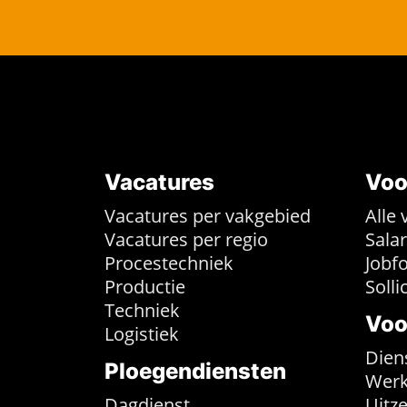
Vacatures
Voo
Vacatures per vakgebied
Alle 
Vacatures per regio
Sala
Procestechniek
Jobf
Productie
Solli
Techniek
Voo
Logistiek
Dien
Ploegendiensten
Werk
Dagdienst
Uitz