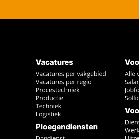
Vacatures
Voo
Vacatures per vakgebied
Alle 
Vacatures per regio
Sala
Procestechniek
Jobf
Productie
Solli
Techniek
Voo
Logistiek
Dien
Ploegendiensten
Werk
Dagdienst
Uitz