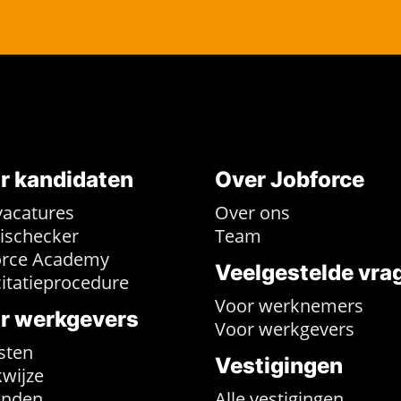
r kandidaten
Over Jobforce
vacatures
Over ons
rischecker
Team
orce Academy
Veelgestelde vra
citatieprocedure
Voor werknemers
r werkgevers
Voor werkgevers
sten
Vestigingen
wijze
enden
Alle vestigingen