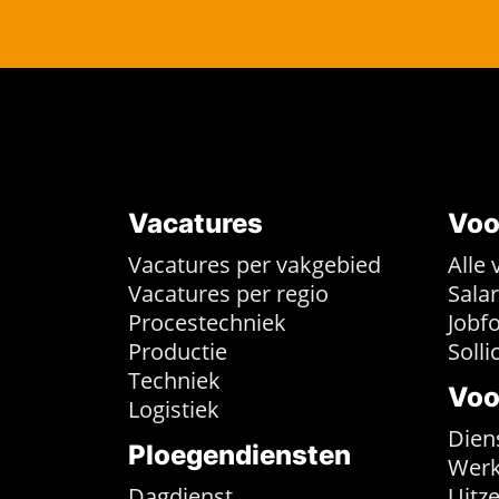
Vacatures
Voo
Vacatures per vakgebied
Alle 
Vacatures per regio
Sala
Procestechniek
Jobf
Productie
Solli
Techniek
Voo
Logistiek
Dien
Ploegendiensten
Werk
Dagdienst
Uitz