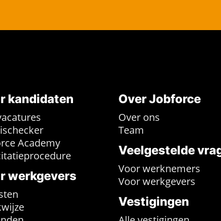
r kandidaten
Over Jobforce
vacatures
Over ons
rischecker
Team
orce Academy
Veelgestelde vra
citatieprocedure
Voor werknemers
r werkgevers
Voor werkgevers
sten
Vestigingen
wijze
enden
Alle vestigingen