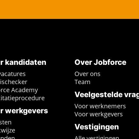
r kandidaten
Over Jobforce
vacatures
Over ons
rischecker
Team
orce Academy
Veelgestelde vra
citatieprocedure
Voor werknemers
r werkgevers
Voor werkgevers
sten
Vestigingen
wijze
enden
Alle vestigingen