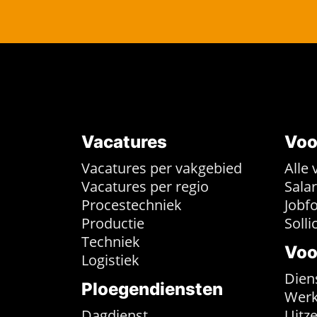
Vacatures
Voo
Vacatures per vakgebied
Alle 
Vacatures per regio
Sala
Procestechniek
Jobf
Productie
Solli
Techniek
Voo
Logistiek
Dien
Ploegendiensten
Werk
Dagdienst
Uitz