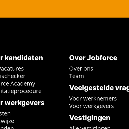
r kandidaten
Over Jobforce
vacatures
Over ons
rischecker
Team
orce Academy
Veelgestelde vra
citatieprocedure
Voor werknemers
r werkgevers
Voor werkgevers
sten
Vestigingen
wijze
enden
Alle vestigingen