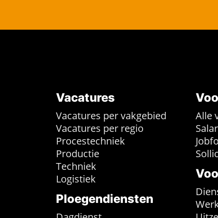
Vacatures
Voo
Vacatures per vakgebied
Alle 
Vacatures per regio
Sala
Procestechniek
Jobf
Productie
Solli
Techniek
Voo
Logistiek
Dien
Ploegendiensten
Werk
Dagdienst
Uitz