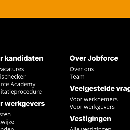
r kandidaten
Over Jobforce
vacatures
Over ons
rischecker
Team
orce Academy
Veelgestelde vra
citatieprocedure
Voor werknemers
r werkgevers
Voor werkgevers
sten
Vestigingen
wijze
enden
Alle vestigingen