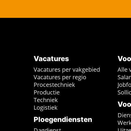
Vacatures
Voo
Vacatures per vakgebied
Alle 
Vacatures per regio
Sala
Procestechniek
Jobf
Productie
Solli
Techniek
Voo
Logistiek
Dien
Ploegendiensten
Werk
Dagdienst
Uitz