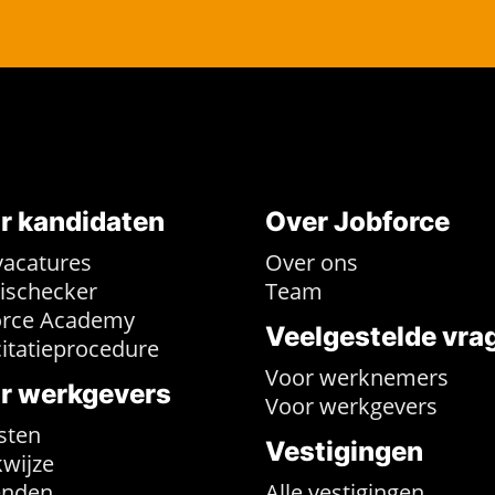
r kandidaten
Over Jobforce
vacatures
Over ons
rischecker
Team
orce Academy
Veelgestelde vra
citatieprocedure
Voor werknemers
r werkgevers
Voor werkgevers
sten
Vestigingen
wijze
enden
Alle vestigingen