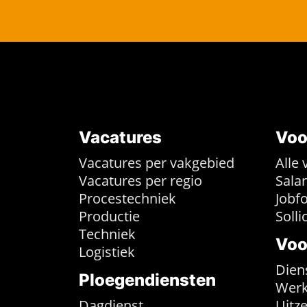
Vacatures
Voo
Vacatures per vakgebied
Alle 
Vacatures per regio
Sala
Procestechniek
Jobf
Productie
Solli
Techniek
Voo
Logistiek
Dien
Ploegendiensten
Werk
Dagdienst
Uitz