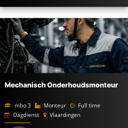
De kracht achter
jouw nieuwe baan
De
beste voorwaarden
Industrie in ons
DNA
Persoonlijk
geregeld
Mechanisch Onderhoudsmonteur
mbo 3
Monteur
Full time
Dagdienst
Vlaardingen