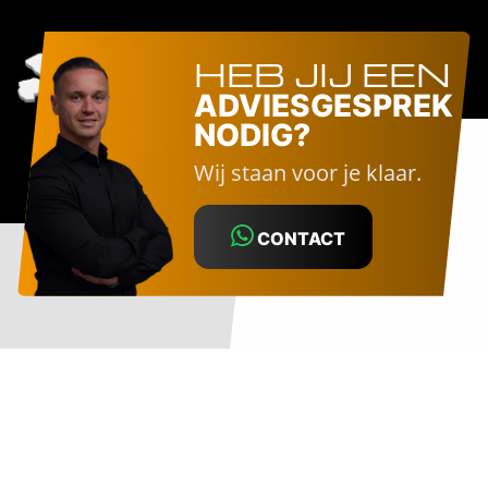
HEB JIJ EEN
ADVIESGESPREK
NODIG?
Wij staan voor je klaar.
CONTACT