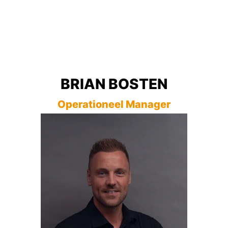
UITZENDEN
De kracht achter
jouw nieuwe baan
De
beste voorwaarden
BRIAN BOSTEN
Industrie in ons
DNA
Operationeel Manager
Persoonlijk
geregeld