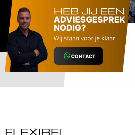
HEB JIJ EEN
ADVIESGESPREK
NODIG?
Wij staan voor je klaar.
CONTACT
FLEXIBEL