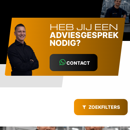
HEB JIJ EEN
ADVIESGESPREK
NODIG?
CONTACT
ZOEKFILTERS