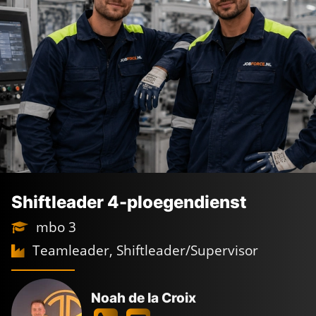
VACATURES 4-
PLOEGENDIENST
Shiftleader 4-ploegendienst
mbo 3
De kracht achter
jouw nieuwe baan
Teamleader, Shiftleader/Supervisor
De
beste voorwaarden
Industrie in ons
DNA
Noah de la Croix
Persoonlijk
geregeld