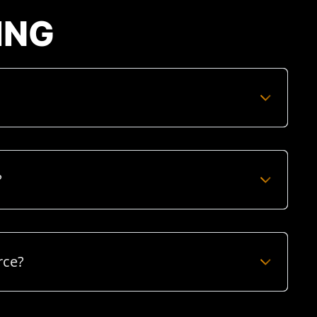
ING
?
rce?