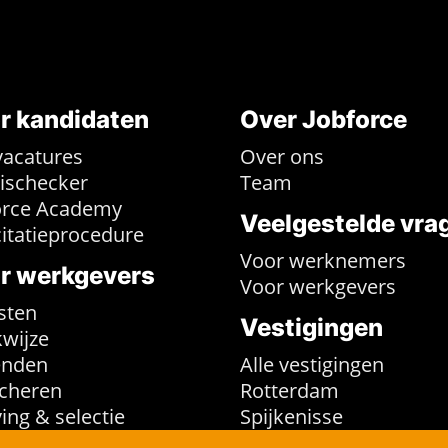
r kandidaten
Over Jobforce
vacatures
Over ons
rischecker
Team
orce Academy
Veelgestelde vra
citatieprocedure
Voor werknemers
r werkgevers
Voor werkgevers
sten
Vestigingen
wijze
enden
Alle vestigingen
cheren
Rotterdam
ing & selectie
Spijkenisse
Haarlem