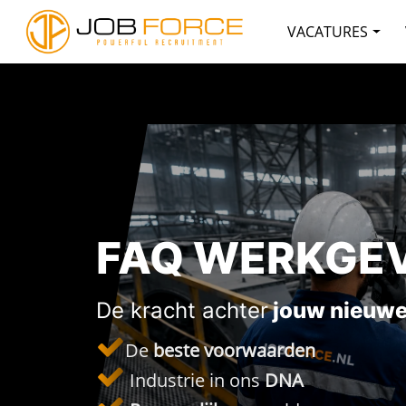
VACATURES
FAQ WERKGE
De kracht achter
jouw nieuwe
De
beste voorwaarden
Industrie in ons
DNA