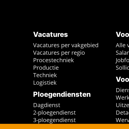
Vacatures
Voo
Vacatures per vakgebied
Alle 
Vacatures per regio
Sala
Procestechniek
Jobf
Productie
Solli
Techniek
Voo
Logistiek
Dien
Ploegendiensten
Werk
Dagdienst
Uitz
2-ploegendienst
Deta
3-ploegendienst
Werv
4-ploegendienst