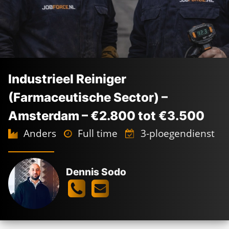
Industrieel Reiniger
(Farmaceutische Sector) –
Amsterdam – €2.800 tot €3.500
Anders
Full time
3-ploegendienst
Amsterdam
2.800 -
3.500
€
€
Dennis Sodo