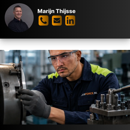
Marijn Thijsse
VACATURES 3-
PLOEGENDIENST
De kracht achter
jouw nieuwe baan
De
beste voorwaarden
Industrie in ons
DNA
Persoonlijk
geregeld