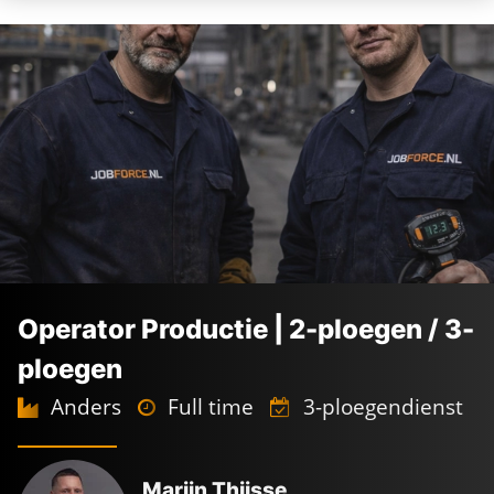
Operator Productie | 2-ploegen / 3-
ploegen
Anders
Full time
3-ploegendienst
Koudekerk aan den Rijn
2.800 -
3.600
€
€
Marijn Thijsse