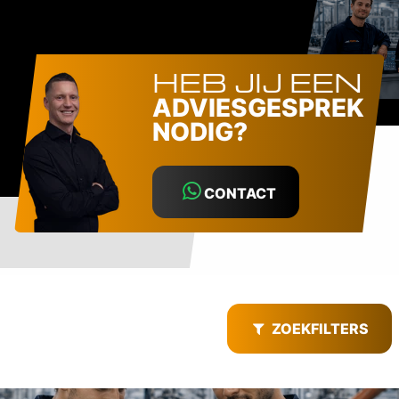
HEB JIJ EEN
ADVIESGESPREK
NODIG?
CONTACT
ZOEKFILTERS