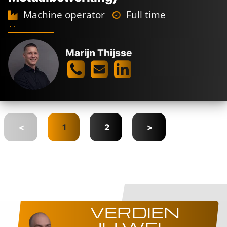
Machine operator
Full time
3-ploegendienst
Maasvlakte Rotterdam
3.100 -
3.850
€
€
Marijn Thijsse
<
1
2
>
VERDIEN