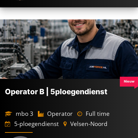
PRODUCTIE
VACATURES
De kracht achter
jouw nieuwe baan
Nieuw
Operator B | 5ploegendienst
De
beste voorwaarden
Industrie in ons
DNA
mbo 3
Operator
Full time
Persoonlijk
geregeld
5-ploegendienst
Velsen-Noord