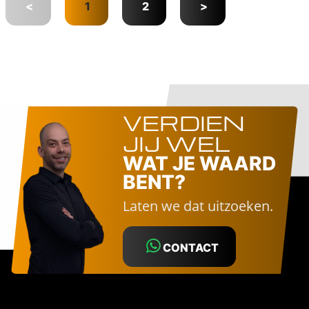
<
1
2
>
VERDIEN
JIJ WEL
WAT JE WAARD
BENT?
Laten we dat uitzoeken.
CONTACT