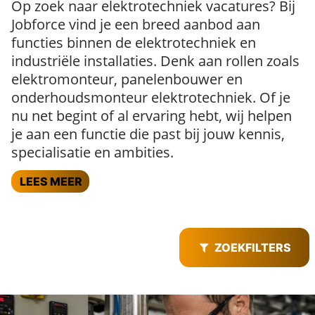
Op zoek naar elektrotechniek vacatures? Bij
Jobforce vind je een breed aanbod aan
functies binnen de elektrotechniek en
industriële installaties. Denk aan rollen zoals
elektromonteur, panelenbouwer en
onderhoudsmonteur elektrotechniek. Of je
nu net begint of al ervaring hebt, wij helpen
je aan een functie die past bij jouw kennis,
ELEKTROTECHNIEK
specialisatie en ambities.
VACATURES
LEES MEER
De kracht achter
jouw nieuwe baan
De
beste voorwaarden
ZOEKFILTERS
Industrie in ons
DNA
Persoonlijk
geregeld