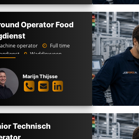
round Operator Food
gdienst
chine operator
Full time
gdienst
Waddinxveen
50 -
2.850
€
Marijn Thijsse
ior Technisch
rator