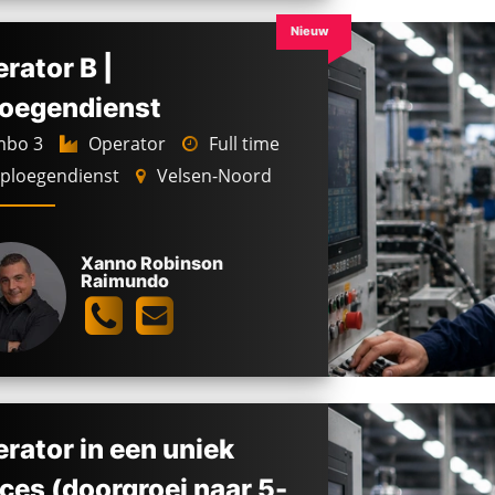
Nieuw
rator B |
oegendienst
bo 3
Operator
Full time
ploegendienst
Velsen-Noord
Xanno Robinson
Raimundo
rator in een uniek
ces (doorgroei naar 5-