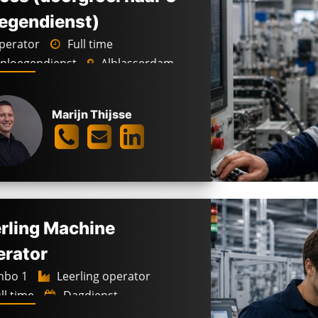
egendienst)
erator
Full time
ploegendienst
Alblasserdam
00 -
4.400
€
Marijn Thijsse
rling Machine
rator
bo 1
Leerling operator
ll time
Dagdienst
stzaan
2.900 -
2.600
€
€