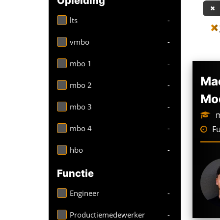
Opleiding
lts
-
vmbo
-
mbo 1
-
Mac
mbo 2
-
Mod
mbo 3
-
m
mbo 4
-
Fu
hbo
-
Functie
Engineer
-
Productiemedewerker
-