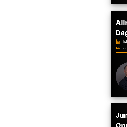
All
Da
Ma
Da
2.8
€
Jun
Ope