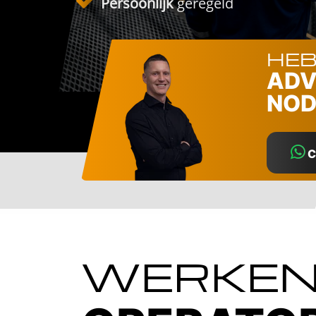
Persoonlijk
geregeld
HEB
ADV
NOD
C
WERKEN