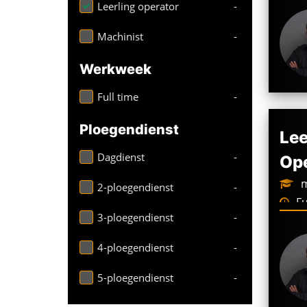
Leerling operator
-
Machinist
-
Werkweek
Full time
-
Ploegendienst
Lee
Dagdienst
-
Ope
m
2-ploegendienst
-
Fu
3-ploegendienst
-
We
4-ploegendienst
-
5-ploegendienst
-