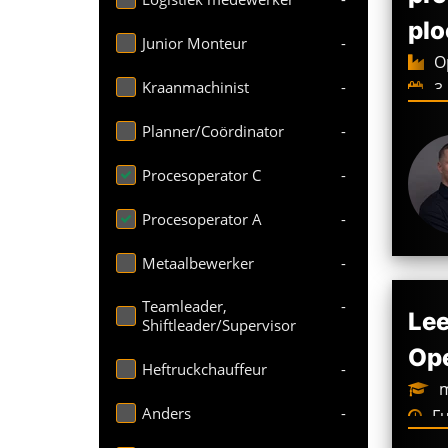
plo
Junior Monteur
-
Op
Kraanmachinist
-
3-
3.6
€
Planner/Coördinator
-
Procesoperator C
-
Procesoperator A
-
Metaalbewerker
-
Teamleader,
-
Lee
Shiftleader/Supervisor
Ope
Heftruckchauffeur
-
m
Anders
-
Fu
We