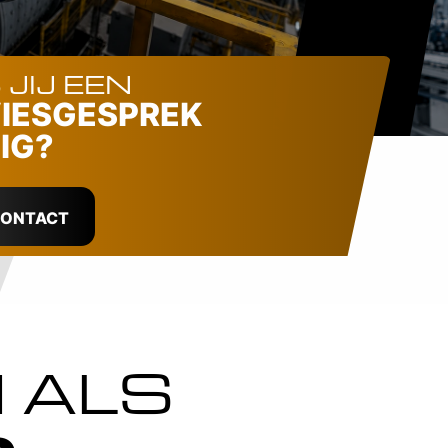
 JIJ EEN
IESGESPREK
IG?
ONTACT
 ALS