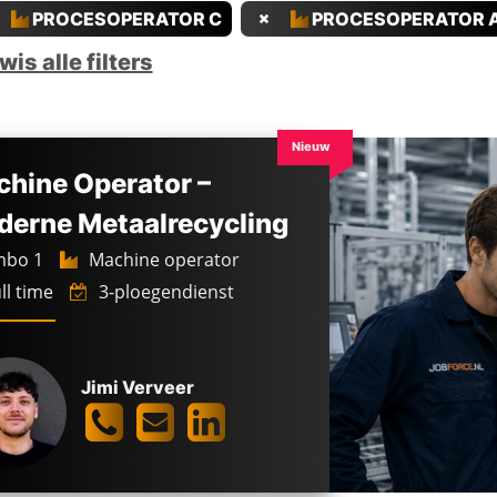
PROCESOPERATOR C
PROCESOPERATOR 
wis alle filters
Nieuw
hine Operator –
erne Metaalrecycling
bo 1
Machine operator
ll time
3-ploegendienst
Jimi Verveer