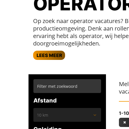
OPERATO
Op zoek naar operator vacatures? Bi
productieomgeving. Denk aan rollen 
ervaring hebt als operator, wij help
doorgroeimogelijkheden.
LEES MEER
Mel
vac
Afstand
1-10
10 km