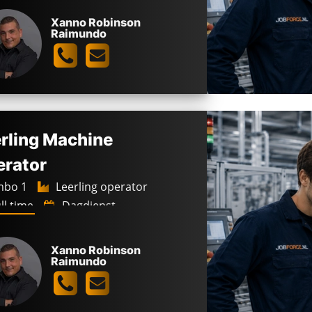
Xanno Robinson
Raimundo
rling Machine
rator
bo 1
Leerling operator
ll time
Dagdienst
stzaan
2.500 -
2.800
€
€
Xanno Robinson
Raimundo