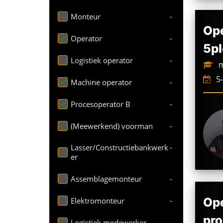
Monteur
-
Ope
Operator
-
5pl
Logistiek operator
-
m
5-
Machine operator
-
Procesoperator B
-
(Meewerkend) voorman
-
Lasser/Constructiebankwerk
-
er
Assemblagemonteur
-
Ope
Elektromonteur
-
pro
Logistiek medewerker
-