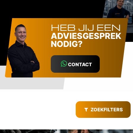
HEB JIJ EEN
ADVIESGESPREK
NODIG?
CONTACT
ZOEKFILTERS