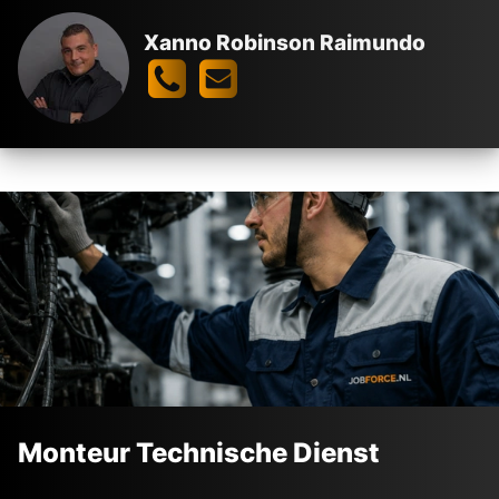
Xanno Robinson Raimundo
VACATURES
MONTEUR
De kracht achter
jouw nieuwe baan
De
beste voorwaarden
Industrie in ons
DNA
Persoonlijk
geregeld
Monteur Technische Dienst