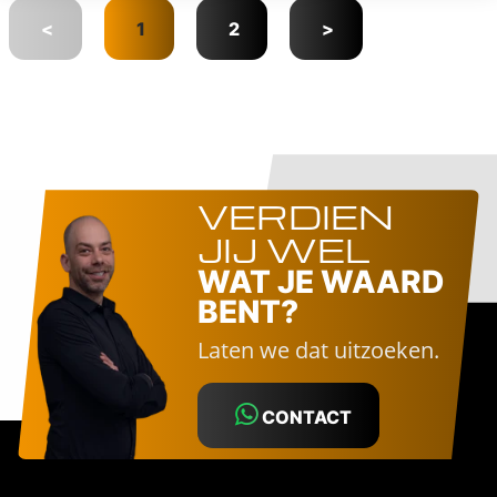
<
1
2
>
VERDIEN
JIJ WEL
WAT JE WAARD
BENT?
Laten we dat uitzoeken.
CONTACT