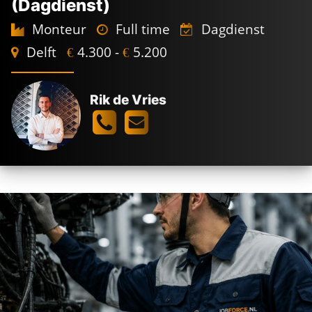
(Dagdienst)
Monteur
Full time
Dagdienst
Delft
4.300 -
5.200
€
€
Rik de Vries