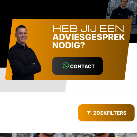
HEB JIJ EEN
ADVIESGESPREK
NODIG?
CONTACT
ZOEKFILTERS