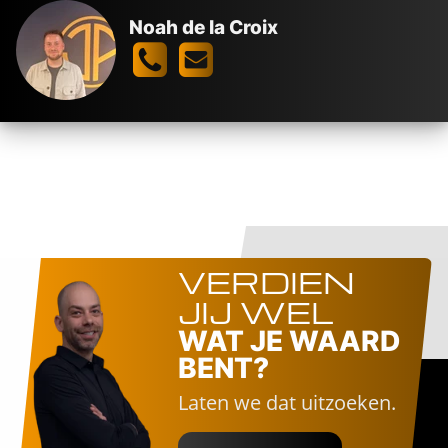
Botlek Rotterdam
3.500 -
5.000
€
€
Noah de la Croix
VERDIEN
JIJ WEL
WAT JE WAARD
BENT?
Laten we dat uitzoeken.