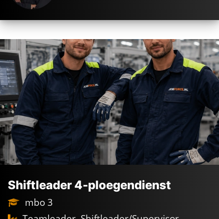
TEAMLEADER/SHIF
TLEADER/SUPERVIS
OR
De kracht achter
jouw nieuwe baan
De
beste voorwaarden
Industrie in ons
DNA
Persoonlijk
geregeld
Shiftleader 4-ploegendienst
mbo 3
Teamleader, Shiftleader/Supervisor