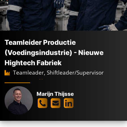
Teamleider Productie
(Voedingsindustrie) - Nieuwe
Hightech Fabriek
Teamleader, Shiftleader/Supervisor
Full time
3-ploegendienst
Berkel en Rodenrijs
3.600 -
4.400
€
€
Marijn Thijsse