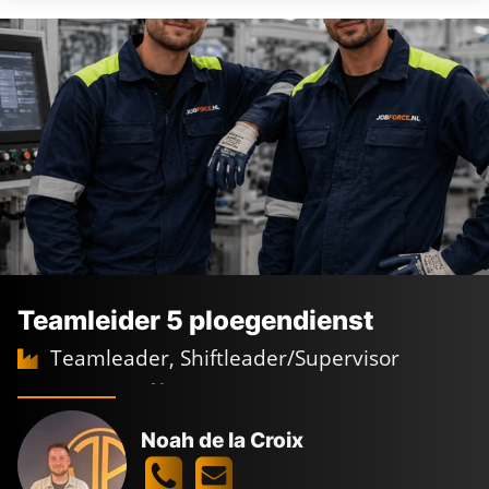
Teamleider 5 ploegendienst
Teamleader, Shiftleader/Supervisor
Full time
5-ploegendienst
Maasvlakte Rotterdam
4.400 -
7.800
€
€
Noah de la Croix