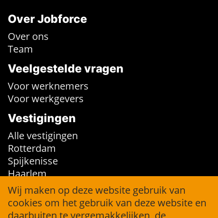
Over Jobforce
Over ons
Team
Veelgestelde vragen
Voor werknemers
Voor werkgevers
Vestigingen
Alle vestigingen
Rotterdam
Spijkenisse
Haarlem
Wij maken op deze website gebruik van
Contact
cookies om het gebruik van deze website en
daarbuiten te vergemakkelijken, de
info@jobforce.nl