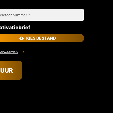
tivatiebrief
KIES BESTAND
.
oorwaarden
TUUR