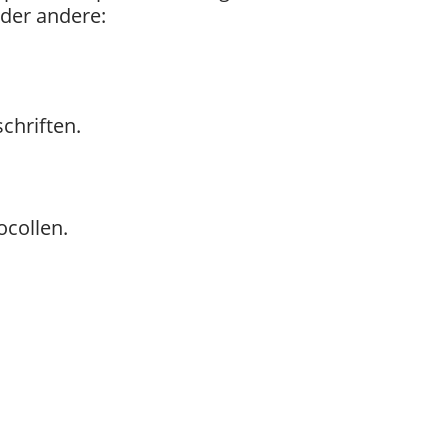
nder andere:
chriften.
ocollen.