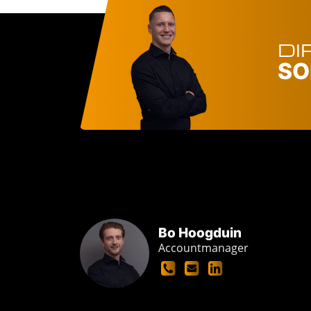
DI
SO
Bo Hoogduin
Accountmanager