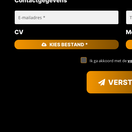
Contactgegevens
CV
Mo
KIES BESTAND *
Ik ga akkoord met de
v
VERS