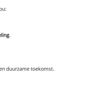
ou:
ling
.
en duurzame toekomst.