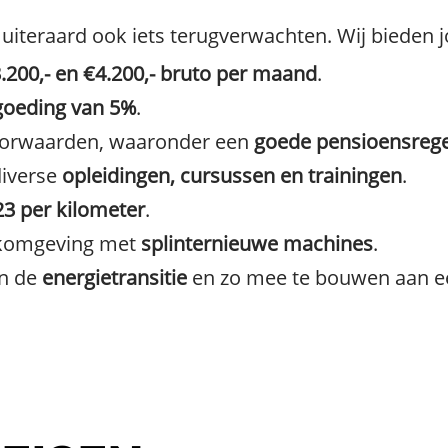
 uiteraard ook iets terugverwachten. Wij bieden j
.200,- en €4.200,- bruto per maand
.
goeding van 5%
.
oorwaarden, waaronder een
goede pensioensrege
diverse
opleidingen, cursussen en trainingen
.
23 per kilometer
.
komgeving met
splinternieuwe machines
.
an de
energietransitie
en zo mee te bouwen aan e