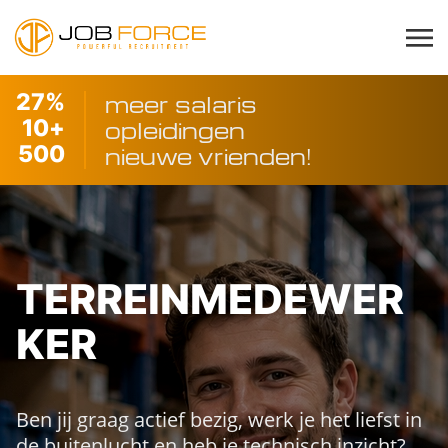
27
%
meer salaris
10
+
opleidingen
500
nieuwe vrienden!
TERREINMEDEWER
KER
Ben jij graag actief bezig, werk je het liefst in
de buitenlucht en heb je technisch inzicht?