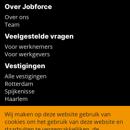
Over Jobforce
Over ons
Team
Veelgestelde vragen
Voor werknemers
Voor werkgevers
Vestigingen
Alle vestigingen
Rotterdam
Spijkenisse
Haarlem
Contact
Wij maken op deze website gebruik van
cookies om het gebruik van deze website en
info@jobforce.nl
daarbuiten te vergemakkelijken, de