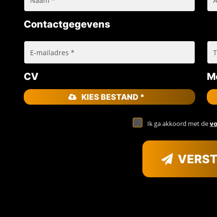
Contactgegevens
CV
Mo
KIES BESTAND *
Ik ga akkoord met de
v
VERS