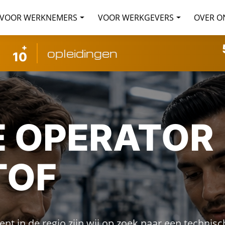
VOOR WERKNEMERS
VOOR WERKGEVERS
OVER O
+
opleidingen
10
 OPERATOR
TOF
 in de regio zijn wij op zoek naar een technisc