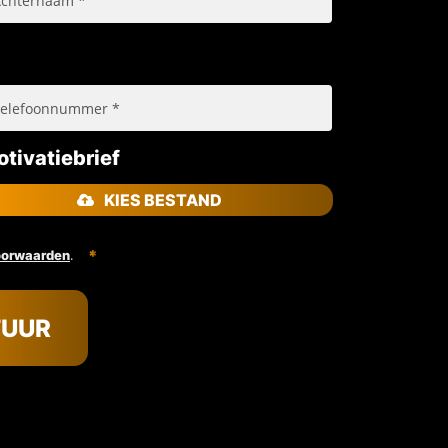
tivatiebrief
KIES BESTAND
.
oorwaarden
TUUR