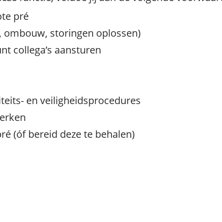
ote pré
, ombouw, storingen oplossen)
unt collega’s aansturen
teits- en veiligheidsprocedures
werken
pré (óf bereid deze te behalen)