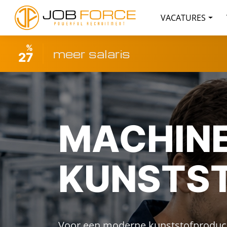
VACATURES
%
meer salaris
27
MACHINE
KUNSTS
Voor een moderne kunststofproducent