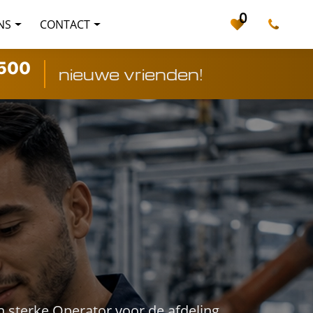
0
NS
CONTACT
500
nieuwe vrienden!
h sterke Operator voor de afdeling