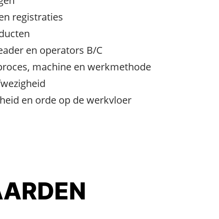
gen
en registraties
oducten
ader en operators B/C
 proces, machine en werkmethode
fwezigheid
etheid en orde op de werkvloer
ARDEN