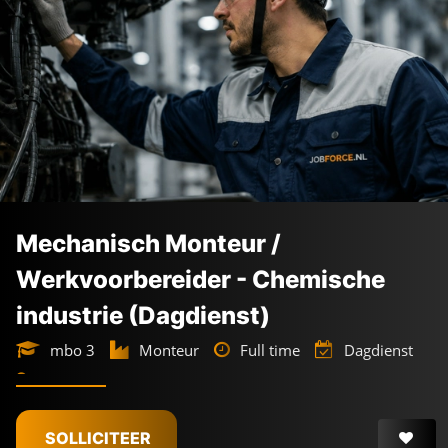
Mechanisch Monteur /
Werkvoorbereider - Chemische
industrie (Dagdienst)
mbo 3
Monteur
Full time
Dagdienst
Botlek Rotterdam
€
3.800 -
€
5.500
SOLLICITEER