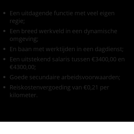
Een uitdagende functie met veel eigen
regie;
Een breed werkveld in een dynamische
omgeving;
En baan met werktijden in een dagdienst;
Een uitstekend salaris tussen €3400,00 en
€4300,00;
Goede secundaire arbeidsvoorwaarden;
Reiskostenvergoeding van €0,21 per
kilometer.