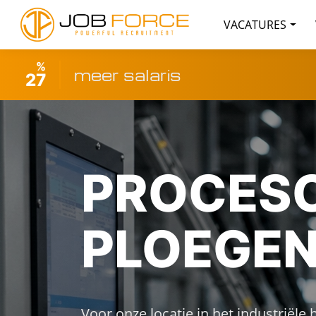
VACATURES
%
meer salaris
27
PROCESO
PLOEGEN
Voor onze locatie in het industriële