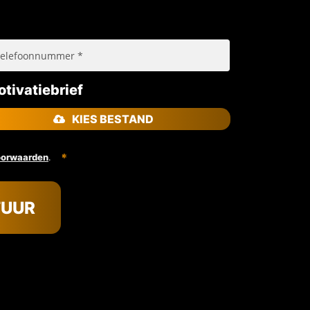
tivatiebrief
KIES BESTAND
.
oorwaarden
TUUR