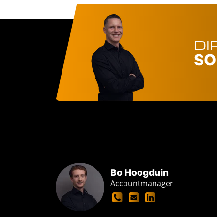
DI
SO
Bo Hoogduin
Accountmanager