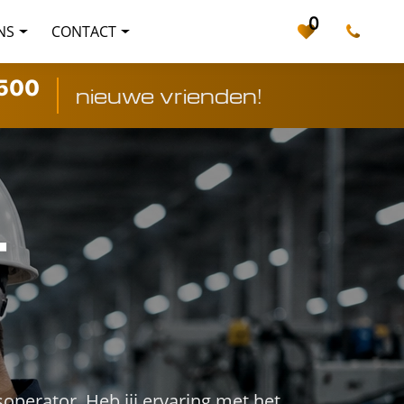
0
NS
CONTACT
500
nieuwe vrienden!
-
soperator. Heb jij ervaring met het