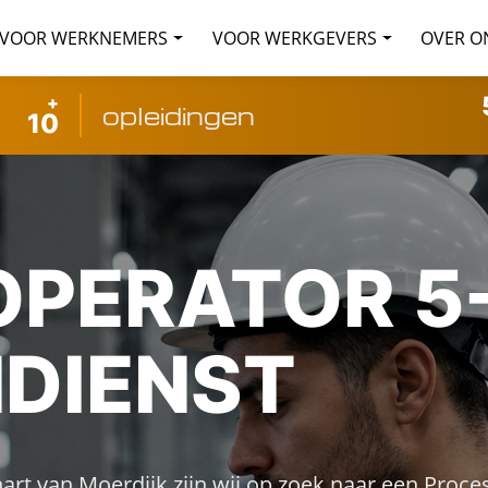
VOOR WERKNEMERS
VOOR WERKGEVERS
OVER O
+
opleidingen
10
PERATOR 5
DIENST
 hart van Moerdijk zijn wij op zoek naar een Proce