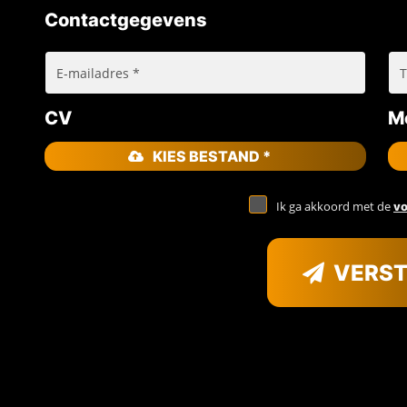
Contactgegevens
CV
Mo
KIES BESTAND *
Ik ga akkoord met de
v
VERS