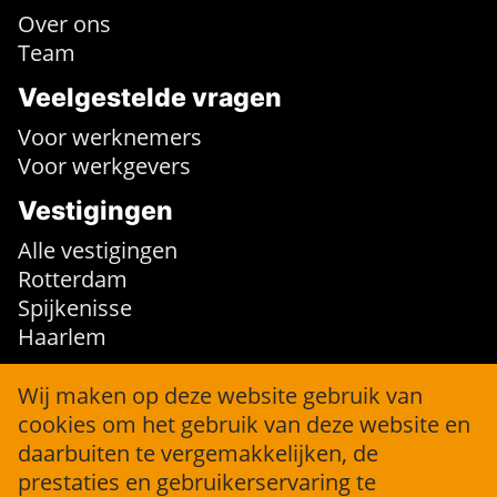
Over ons
Team
Veelgestelde vragen
Voor werknemers
Voor werkgevers
Vestigingen
Alle vestigingen
Rotterdam
Spijkenisse
Haarlem
Contact
Wij maken op deze website gebruik van
cookies om het gebruik van deze website en
info@jobforce.nl
daarbuiten te vergemakkelijken, de
+31 (0)10 316 36 04
prestaties en gebruikerservaring te