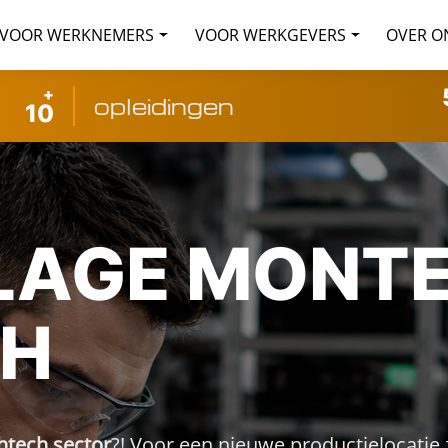
VOOR WERKNEMERS
VOOR WERKGEVERS
OVER O
+
opleidingen
10
LAGE MONT
CH
htech sector
?! Voor een nieuwe productielocatie 