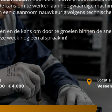
 de kans om te werken aan hoogwaardige machine
in een cleanroom nauwkeurig volgens technische
elen en de kans om door te groeien binnen de sne
eze week nog een afspraak in!
s
Locatie
00 - € 4.000
Vesse