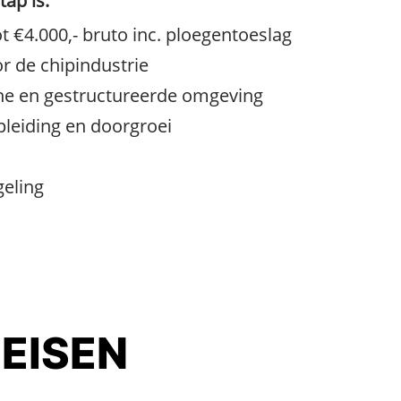
ap is:
ot €4.000,- bruto inc. ploegentoeslag
 de chipindustrie
ne en gestructureerde omgeving
pleiding en doorgroei
eling
 EISEN