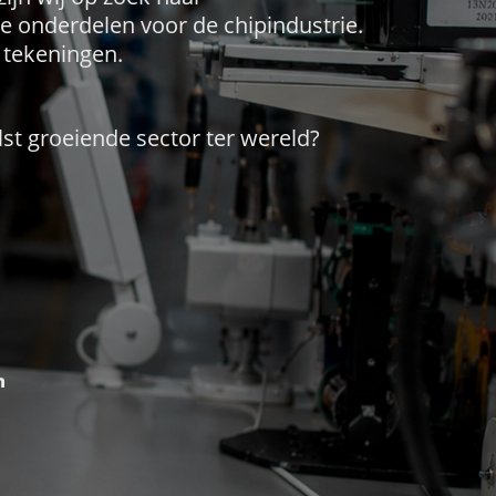
 onderdelen voor de chipindustrie.
 tekeningen.
lst groeiende sector ter wereld?
m