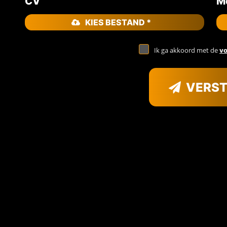
CV
Mo
KIES BESTAND *
Ik ga akkoord met de
v
VERS