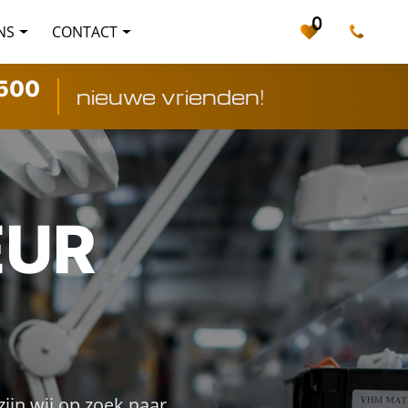
0
NS
CONTACT
500
nieuwe vrienden!
EUR
zijn wij op zoek naar