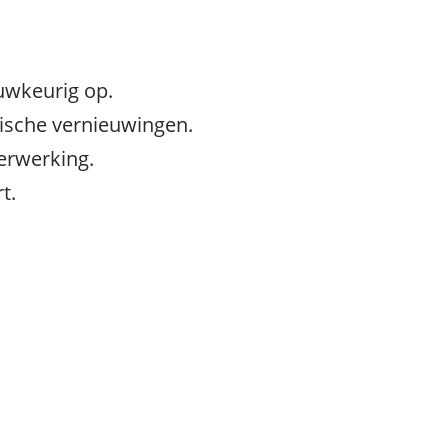
auwkeurig op.
nische vernieuwingen.
erwerking.
t.