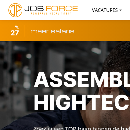
VACATURES
%
meer salaris
27
ASSEMB
HIGHTE
Zoek jij een
TOP
baan binnen de
hig