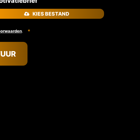
tivatiebrief
KIES BESTAND
.
oorwaarden
TUUR