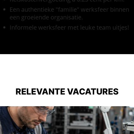
Een authentieke "familie" werksfeer binnen
een groeiende organisatie.
Informele werksfeer met leuke team uitjes!
RELEVANTE VACATURES