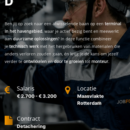
D
Ben jij op zoek naar een afwisselende baan op een
terminal
in het havengebied
, waar je actief bezig bent en meewerkt
aan
duurzame oplossingen
? In deze functie combineer
je
technisch werk
met het hergebruiken van materialen die
anders verloren zouden gaan, én krijg je de kans om jezelf
verder te
ontwikkelen
en
door te groeien
tot
monteur
.
Salaris
Locatie
€ 2.700 - € 3.200
Maasvlakte
Rotterdam
Contract
Detachering