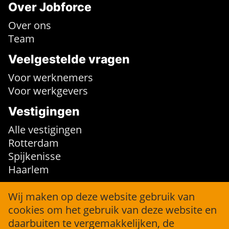
Over Jobforce
Over ons
Team
Veelgestelde vragen
Voor werknemers
Voor werkgevers
Vestigingen
Alle vestigingen
Rotterdam
Spijkenisse
Haarlem
Contact
Wij maken op deze website gebruik van
cookies om het gebruik van deze website en
info@jobforce.nl
daarbuiten te vergemakkelijken, de
+31 (0)10 316 36 04