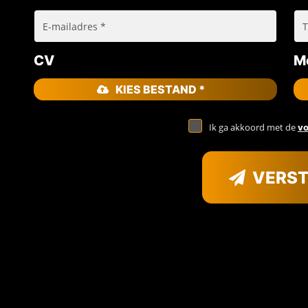
CV
Mo
KIES BESTAND *
Ik ga akkoord met de
v
VERS