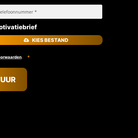
tivatiebrief
KIES BESTAND
.
oorwaarden
TUUR