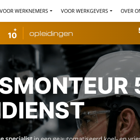
VOOR WERKNEMERS
VOOR WERKGEVERS
OVER O
+
opleidingen
10
SMONTEUR 
DIENST
 specialist
in een geautomatiseerd koel- en vrie