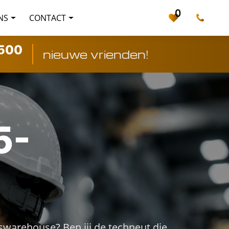
0
NS
CONTACT
500
nieuwe vrienden!
5-
swarehouse? Ben jij de techneut die