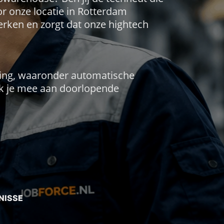
or onze locatie in Rotterdam
rken en zorgt dat onze hightech
ving, waaronder automatische
erk je mee aan doorlopende
NISSE