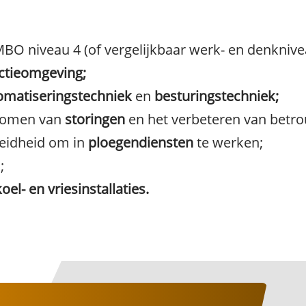
O niveau 4 (of vergelijkbaar werk- en denknive
ctieomgeving;
omatiseringstechniek
en
besturingstechniek;
rkomen van
storingen
en het verbeteren van betr
eidheid om in
ploegendiensten
te werken;
;
koel- en vriesinstallaties.