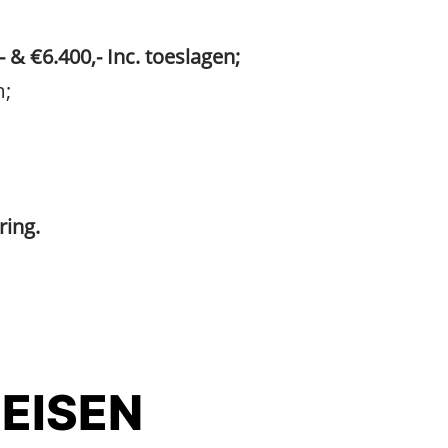
- & €6.400,- Inc. toeslagen;
m;
ing.
 EISEN