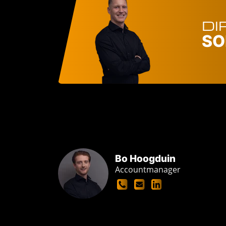
DI
SO
Bo Hoogduin
Accountmanager