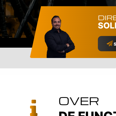
DIR
SOL
S
OVER