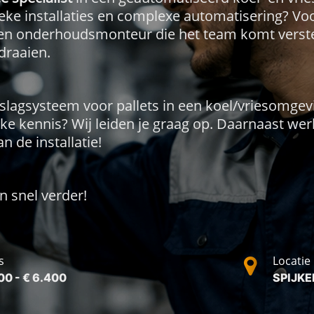
ieke installaties en complexe automatisering? Vo
 en onderhoudsmonteur die het team komt verste
draaien.
slagsysteem voor pallets in een koel/vriesomge
eke kennis? Wij leiden je graag op. Daarnaast w
n de installatie!
n snel verder!
s
Locatie
00 - € 6.400
SPIJKE