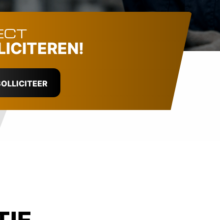
ECT
LICITEREN!
OLLICITEER