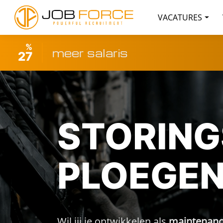
VACATURES
%
meer salaris
27
STORING
PLOEGEN
Wil jij je ontwikkelen als
maintenance