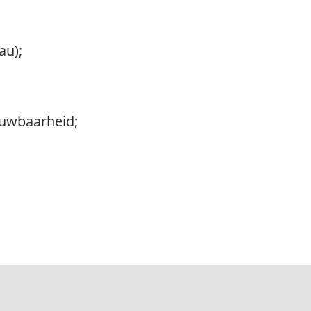
au);
ouwbaarheid;