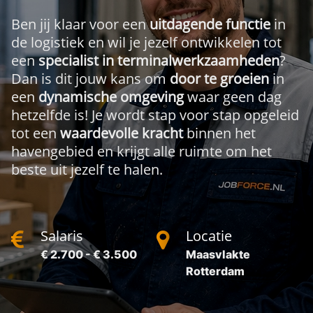
Ben jij klaar voor een
uitdagende functie
in
de logistiek en wil je jezelf ontwikkelen tot
een
specialist in terminalwerkzaamheden
?
Dan is dit jouw kans om
door te groeien
in
een
dynamische omgeving
waar geen dag
hetzelfde is! Je wordt stap voor stap opgeleid
tot een
waardevolle kracht
binnen het
havengebied en krijgt alle ruimte om het
beste uit jezelf te halen.
Salaris
Locatie
€ 2.700 - € 3.500
Maasvlakte
Rotterdam