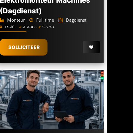
Elektromonteur Machines
(Dagdienst)
Monteur
Full time
Dagdienst
Delft
4.300 -
5.200
€
€
SOLLICITEER