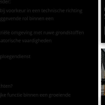
ider:
j voorkeur in een technische richting
nggevende rol binnen een
striële omgeving met ruwe grondstoffen
satorische vaardigheden
-ploegendienst
chten?
jke functie binnen een groeiende