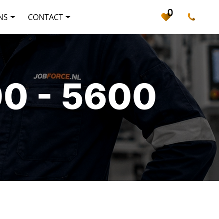
0
NS
CONTACT
0 - 5600