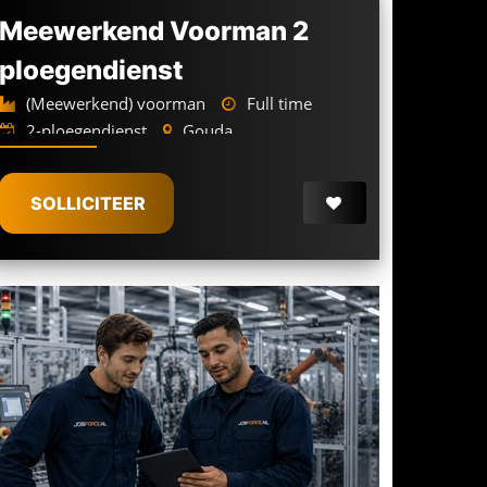
Meewerkend Voorman 2
ploegendienst
(Meewerkend) voorman
Full time
2-ploegendienst
Gouda
3.600 -
4.400
€
€
SOLLICITEER