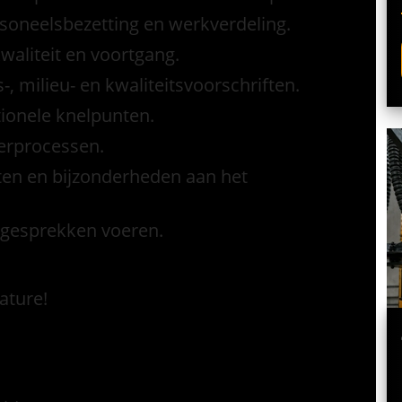
soneelsbezetting en werkverdeling.
aliteit en voortgang.
-, milieu- en kwaliteitsvoorschriften.
ionele knelpunten.
terprocessen.
ten en bijzonderheden aan het
gsgesprekken voeren.
ature!