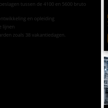
toeslagen tussen de 4100 en 5600 bruto
ntwikkeling en opleiding
 lijnen
rden zoals 38 vakantiedagen.