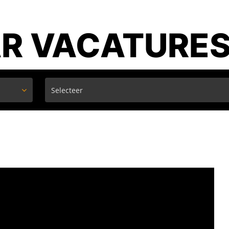
R VACATURE
 vacature