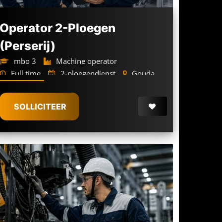
Operator 2-Ploegen
(Perserij)
mbo 3
Machine operator
Full time
2-ploegendienst
Gouda
3.050 -
3.600
€
€
SOLLICITEER