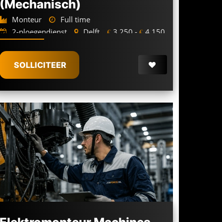
(Mechanisch)
Monteur
Full time
2-ploegendienst
Delft
3.250 -
4.150
€
€
SOLLICITEER