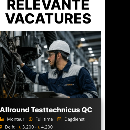
RELEVANTE
VACATURES
Allround Testtechnicus QC
Monteur
Full time
Dagdienst
Delft
3.200 -
4.200
€
€