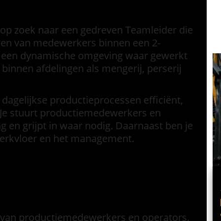
j op zoek naar een gedreven Teamleider die
uren van medewerkers binnen een 2-
in een dynamische omgeving waar gewerkt
binnen afdelingen als mengerij, perserij
 dagelijkse productieprocessen efficiënt,
. Je stuurt productiemedewerkers en
 en grijpt in waar nodig. Daarnaast ben je
werkvloer en het management.
 van productiemedewerkers en operators.