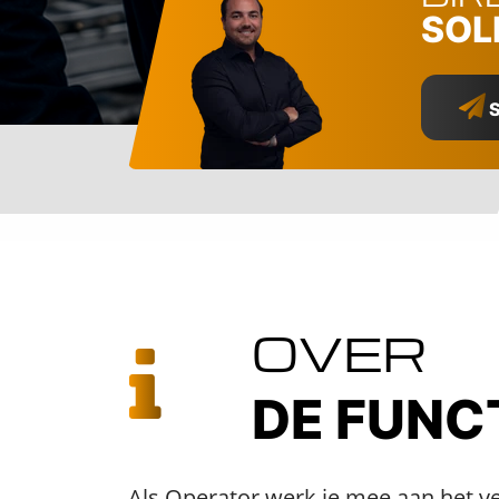
SOL
S
OVER
DE FUNC
Als Operator werk je mee aan het v