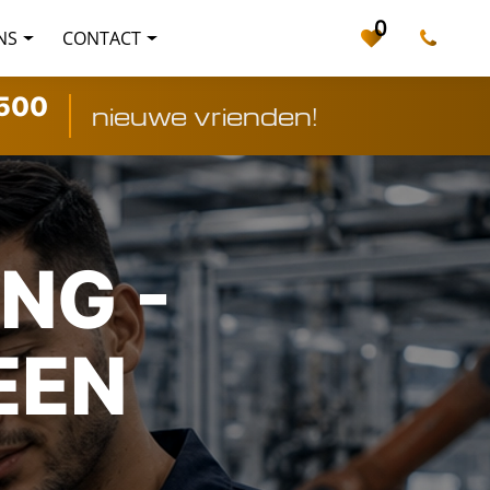
0
NS
CONTACT
500
nieuwe vrienden!
NG -
EEN