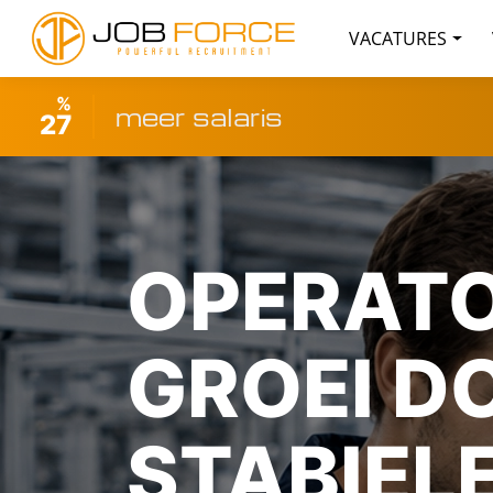
VACATURES
%
meer salaris
27
OPERATO
GROEI D
STABIEL