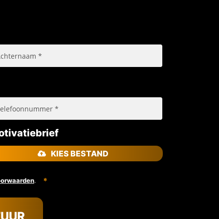
tivatiebrief
KIES BESTAND
.
oorwaarden
TUUR