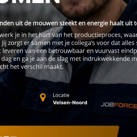
anden uit de mouwen steekt en energie haalt uit
 werk je in het hart van het productieproces, wa
 zorgt er samen met je collega’s voor dat alles s
 leveren van een betrouwbaar en vuurvast eindpr
ie dag en ga je aan de slag met indrukwekkende 
cht het verschil maakt.
Locatie
Velsen-Noord