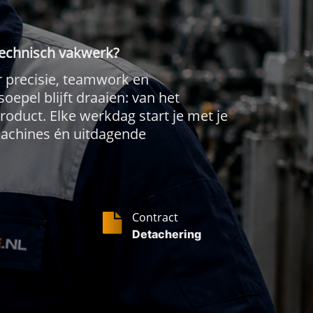
 technisch vakwerk?
ar precisie, teamwork en
oepel blijft draaien: van het
oduct. Elke werkdag start je met je
machines én uitdagende
Contract
Detachering