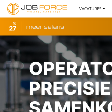
VACATURES
%
meer salaris
27
OPERATO
PRECISI
SAMENK