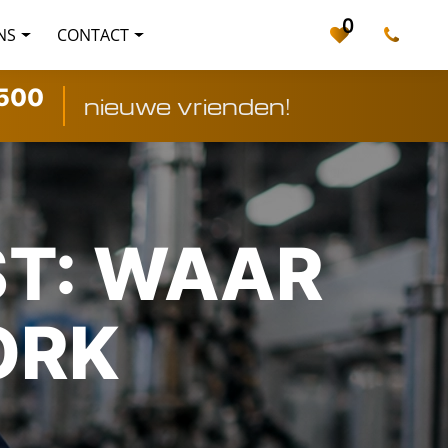
0
NS
CONTACT
500
nieuwe vrienden!
ST: WAAR
ORK