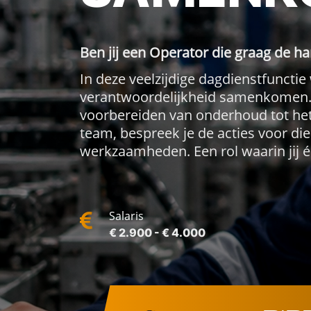
Ben jij een Operator die graag de h
In deze veelzijdige dagdienstfunctie
verantwoordelijkheid samenkomen. Jij
voorbereiden van onderhoud tot het
team, bespreek je de acties voor d
werkzaamheden. Een rol waarin jij é
Salaris
€ 2.900 - € 4.000