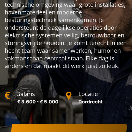
technische omgeving waar grote installaties,
havenmaterieel en moderne
besturingstechniek samenkomen. Je
ondersteunt de dagelijkse operaties door
elektrische systemen veilig, betrouwbaar en
storingsvrij te houden. Je komt terecht in een
hecht team waar samenwerken, humor en
vakmanschap centraal staan. Elke dag is
anders en dat maakt dit werk juist zo leuk.
Salaris
Locatie
€ 3.600 - € 5.000
Dordrecht