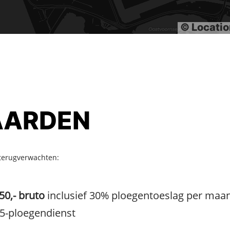
© Locati
ARDEN
 terugverwachten:
50,-
bruto
inclusief 30% ploegentoeslag per maa
 5-ploegendienst