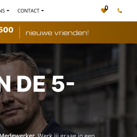
0
NS
CONTACT
500
nieuwe vrienden!
 DE 5-
e Medewerker
. Werk jij graag in een