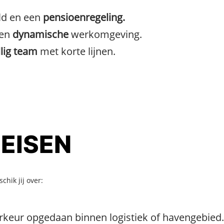
ld en een
pensioenregeling.
een
dynamische
werkomgeving.
llig team
met korte lijnen.
 EISEN
hik jij over:
oorkeur opgedaan binnen logistiek of havengebied.