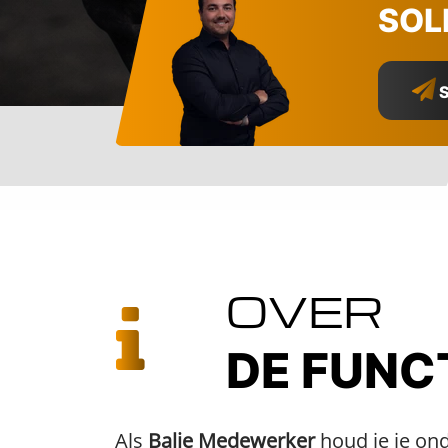
SOL
S
OVER
DE FUNC
Als
Balie Medewerker
houd je je on