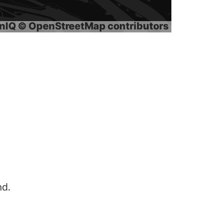
onIQ
© OpenStreetMap contributors
nd.