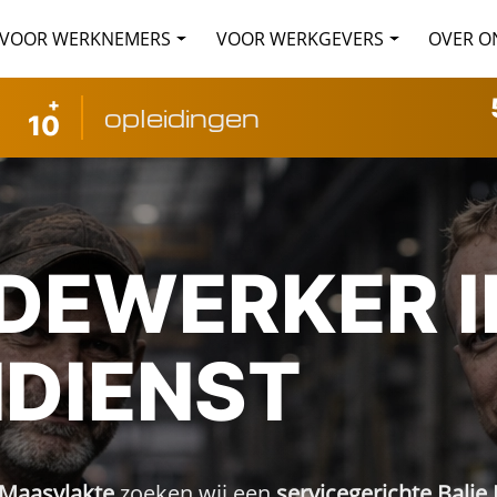
VOOR WERKNEMERS
VOOR WERKGEVERS
OVER O
+
opleidingen
10
DEWERKER IN
DIENST
 Maasvlakte
zoeken wij een
servicegerichte Bali