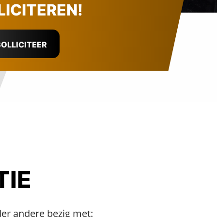
LICITEREN!
OLLICITEER
TIE
der andere bezig met: