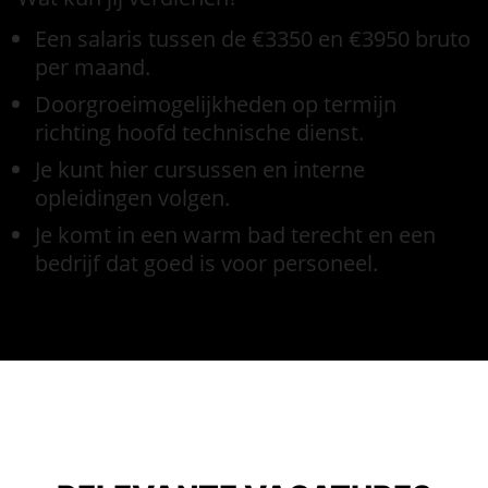
Een salaris tussen de €3350 en €3950 bruto
per maand.
Doorgroeimogelijkheden op termijn
richting hoofd technische dienst.
Je kunt hier cursussen en interne
opleidingen volgen.
Je komt in een warm bad terecht en een
bedrijf dat goed is voor personeel.