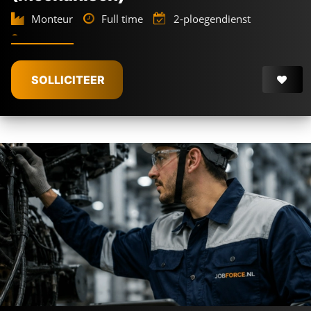
Monteur
Full time
2-ploegendienst
Delft
€
3.250 -
€
4.150
SOLLICITEER