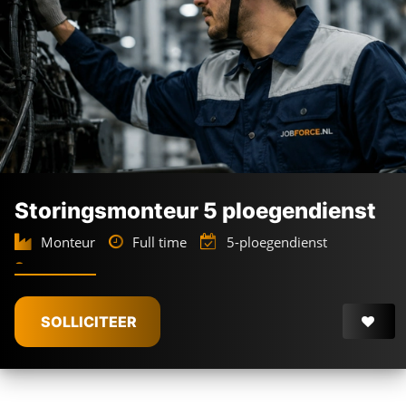
Storingsmonteur 5 ploegendienst
Monteur
Full time
5-ploegendienst
Delft
€
4.950 -
€
6.350
SOLLICITEER