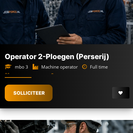
Operator 2-Ploegen (Perserij)
mbo 3
Machine operator
Full time
2-ploegendienst
Gouda
€
3.050 -
€
3.600
SOLLICITEER