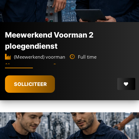
Meewerkend Voorman 2
ploegendienst
(Meewerkend) voorman
Full time
2-ploegendienst
Gouda
€
3.600 -
€
4.400
SOLLICITEER