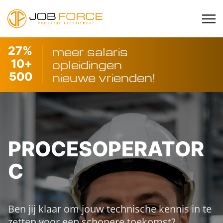
27
%
meer salaris
10
+
opleidingen
500
nieuwe vrienden!
PROCESOPERATOR
C
Ben jij klaar om jouw technische kennis in te
zetten voor een schonere toekomst?