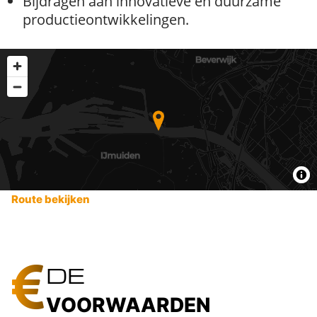
Bijdragen aan innovatieve en duurzame
productieontwikkelingen.
Route bekijken
DE
VOORWAARDEN