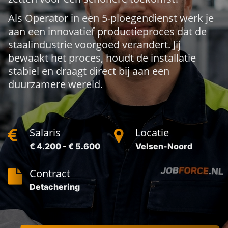
Als Operator in een 5-ploegendienst werk je
aan een innovatief productieproces dat de
staalindustrie voorgoed verandert. Jij
bewaakt het proces, houdt de installatie
stabiel en draagt direct bij aan een
duurzamere wereld.
Salaris
Locatie
€ 4.200 - € 5.600
Velsen-Noord
Contract
Detachering