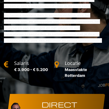
werken in een 5 ploegendienst? Dan is dit jouw kans!
Als Service monteur ben jij verantwoordelijk voor het
elektrisch aan- en afkoppelen van gekoelde containers, het
analyseren van storingen en het uitvoeren van
reparatiewerkzaamheden. In samenwerking met je directe
collega's zorg je voor een efficiënte en veilige werkomgeving
Salaris
Locatie
€ 3.900 - € 5.200
Maasvlakte
Rotterdam
DIRECT