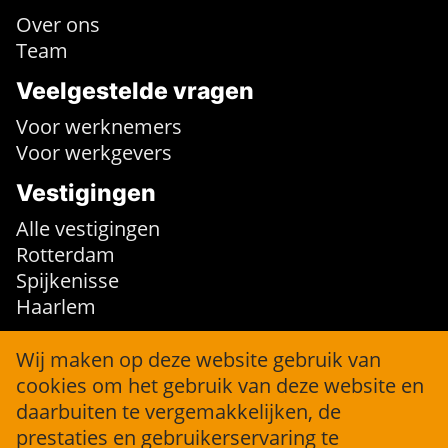
Over ons
Team
Veelgestelde vragen
Voor werknemers
Voor werkgevers
Vestigingen
Alle vestigingen
Rotterdam
Spijkenisse
Haarlem
Contact
Wij maken op deze website gebruik van
cookies om het gebruik van deze website en
info@jobforce.nl
daarbuiten te vergemakkelijken, de
+31 (0)10 316 36 04
prestaties en gebruikerservaring te