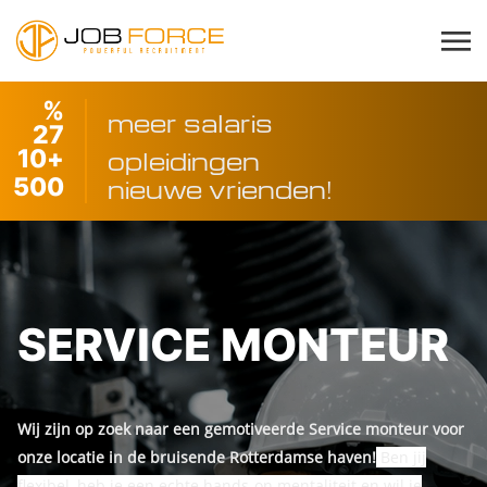
%
meer salaris
27
10
+
opleidingen
500
nieuwe vrienden!
SERVICE MONTEUR
Wij zijn op zoek naar een gemotiveerde Service monteur voor
onze locatie in de bruisende Rotterdamse haven!
Ben jij
flexibel, heb je een echte hands-on mentaliteit en wil je