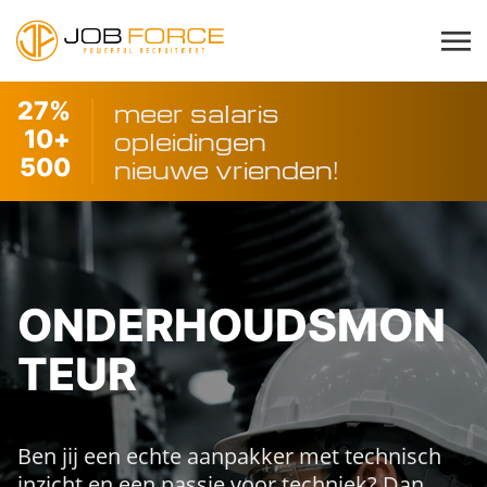
27
%
meer salaris
10
+
opleidingen
500
nieuwe vrienden!
ONDERHOUDSMON
TEUR
Ben jij een echte aanpakker met technisch
inzicht en een passie voor techniek? Dan