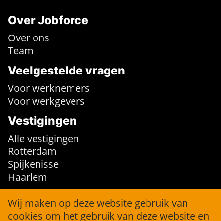
Over Jobforce
Over ons
Team
Veelgestelde vragen
Voor werknemers
Voor werkgevers
Vestigingen
Alle vestigingen
Rotterdam
Spijkenisse
Haarlem
Contact
Wij maken op deze website gebruik van
cookies om het gebruik van deze website en
info@jobforce.nl