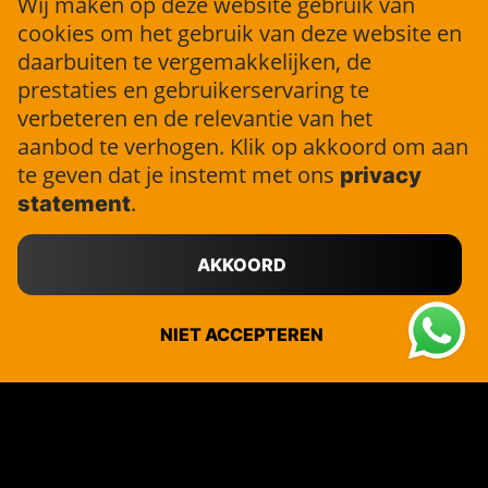
Wij maken op deze website gebruik van
Alle vestigingen
cookies om het gebruik van deze website en
Rotterdam
daarbuiten te vergemakkelijken, de
Spijkenisse
prestaties en gebruikerservaring te
Haarlem
verbeteren en de relevantie van het
aanbod te verhogen. Klik op akkoord om aan
Contact
te geven dat je instemt met ons
privacy
info@jobforce.nl
.
statement
+31 (0)10 316 36 04
AKKOORD
Facebook
Instagram
LinkedIn
NIET ACCEPTEREN