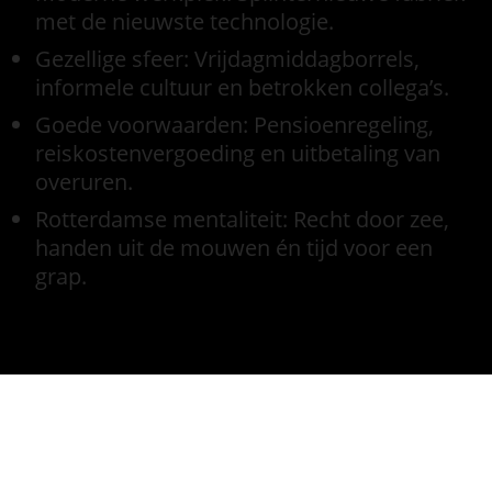
met de nieuwste technologie.
Gezellige sfeer: Vrijdagmiddagborrels,
informele cultuur en betrokken collega’s.
Goede voorwaarden: Pensioenregeling,
reiskostenvergoeding en uitbetaling van
overuren.
Rotterdamse mentaliteit: Recht door zee,
handen uit de mouwen én tijd voor een
grap.