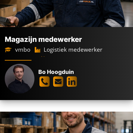
Magazijn medewerker
vmbo
Logistiek medewerker
Full time
2-ploegendienst
Vessem
2.600 -
3.600
€
€
Bo Hoogduin