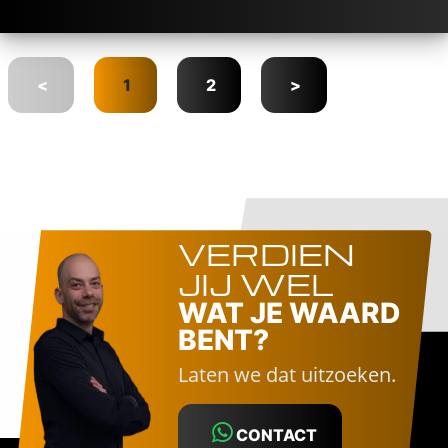
<
1
2
>
VERDIEN
JIJ WEL
WAT JE WAARD
BENT?
Laten we dat uitzoeken.
CONTACT