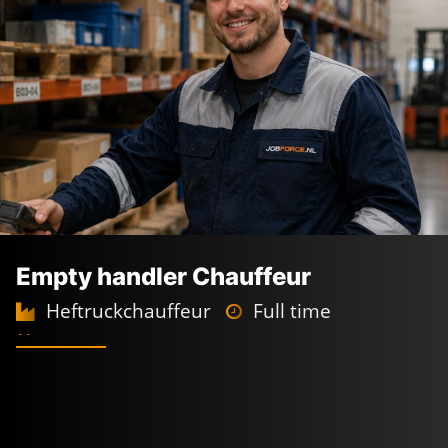
Empty handler Chauffeur
Heftruckchauffeur
Full time
2-ploegendienst
Waalhaven
2.800 -
3.300
€
€