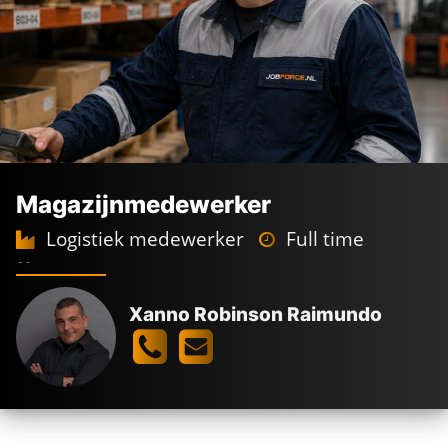
Magazijnmedewerker
Logistiek medewerker
Full time
Dagdienst
Sassenheim
2.650 -
3.000
€
€
Xanno Robinson Raimundo