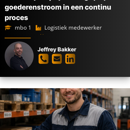
goederenstroom in een continu
proces
mbo 1
Logistiek medewerker
Full time
5-ploegendienst
Beverwijk
3.600 -
4.800
€
€
Jeffrey Bakker