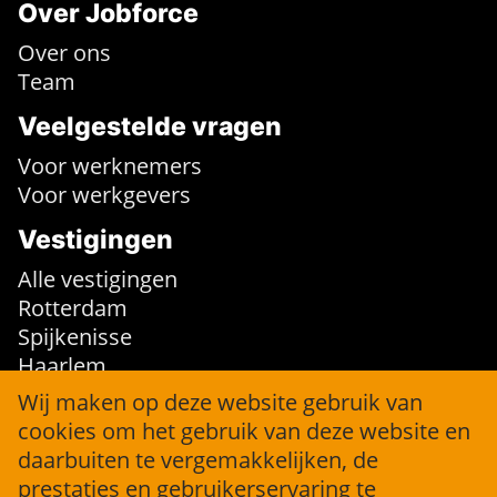
Over Jobforce
Over ons
Team
Veelgestelde vragen
Voor werknemers
Voor werkgevers
Vestigingen
Alle vestigingen
Rotterdam
Spijkenisse
Haarlem
Wij maken op deze website gebruik van
Contact
cookies om het gebruik van deze website en
daarbuiten te vergemakkelijken, de
info@jobforce.nl
prestaties en gebruikerservaring te
+31 (0)10 316 36 04