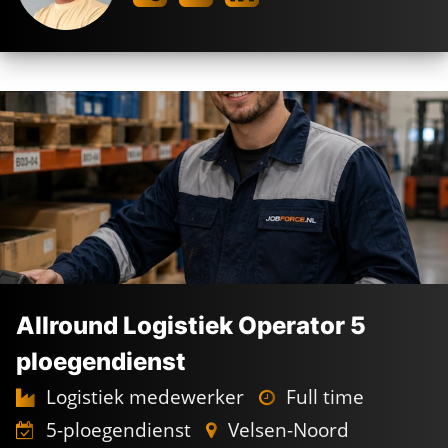
MAGAZIJN
VACATURES
De kracht achter
jouw nieuwe baan
Allround Logistiek Operator 5
De
beste voorwaarden
ploegendienst
Industrie in ons
DNA
Persoonlijk
geregeld
Logistiek medewerker
Full time
5-ploegendienst
Velsen-Noord